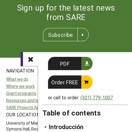
Sign up for the latest news
from SARE
Subscribe
PDF
NAVIGATION
SITES
What we do
National SARE
Order FREE
Where we work
North Central SARE
Grant programs
Northeast SARE
or call to order:
(301) 779-1007
Resources and learning
Southern SARE
SARE Projects Application and Reporting
Western SARE
Table of contents
OUR LOCATION
FOLLOW US
University of Maryland
Introducción
Symons Hall, Room 1296