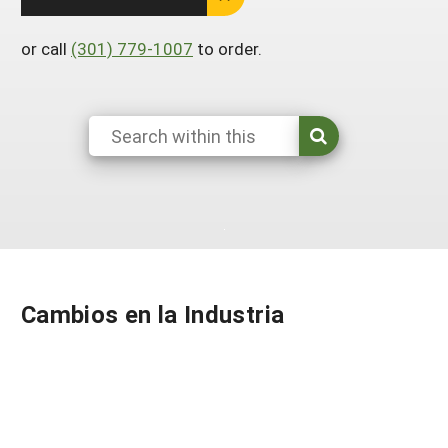
South
On-Farm Energy
SARE Outreach Resources
or call
(301) 779-1007
to order.
West
Farm to Table
What's New?
Season Extension
Available in Print
Continuing Education Program
Search Grants
Cambios en la Industria