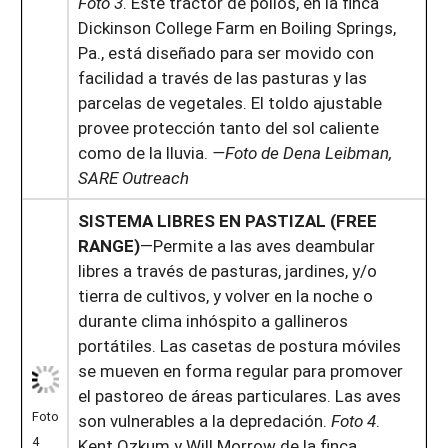
Foto 3
. Este tractor de pollos, en la finca
Dickinson College Farm en Boiling Springs,
Pa., está diseñado para ser movido con
facilidad a través de las pasturas y las
parcelas de vegetales. El toldo ajustable
provee protección tanto del sol caliente
como de la lluvia.
—Foto de Dena Leibman,
SARE Outreach
SISTEMA LIBRES EN PASTIZAL (FREE
RANGE)
—Permite a las aves deambular
libres a través de pasturas, jardines, y/o
tierra de cultivos, y volver en la noche o
durante clima inhóspito a gallineros
portátiles. Las casetas de postura móviles
se mueven en forma regular para promover
el pastoreo de áreas particulares. Las aves
Foto
son vulnerables a la depredación.
Foto 4
.
4
Kent Ozkum y Will Morrow de la finca