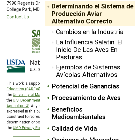
7998 Regents Drive
Determinando el Sistema de
College Park, MD 20742-5505
Producción Aviar
Contact Us
Alternativo Correcto
Cambios en la Industria
La Influencia Salatin: El
Inicio De Las Aves En
Pasturas
Ejemplos de Sistemas
Avícolas Alternativos
This work is supported by the
Sustainable Agriculture Research and
Potencial de Ganancias
Education (SARE)
program under a cooperative agreement with
the
University of Maryland
, project award no. 2024-38640-42986, from
Procesamiento de Aves
the
U.S. Department of Agriculture’s
National Institute of Food and
Agriculture
. Any opinions, findings, conclusions, or recommendations
Beneficios
expressed in this publication are those of the author(s) and should not be
Medioambientales
construed to represent any official USDA or U.S. Government
determination or policy. SARE is subject to the
USDA Privacy Policy
and
Calidad de Vida
the
UMD Privacy Policy
.
Opciones de Mercadeo