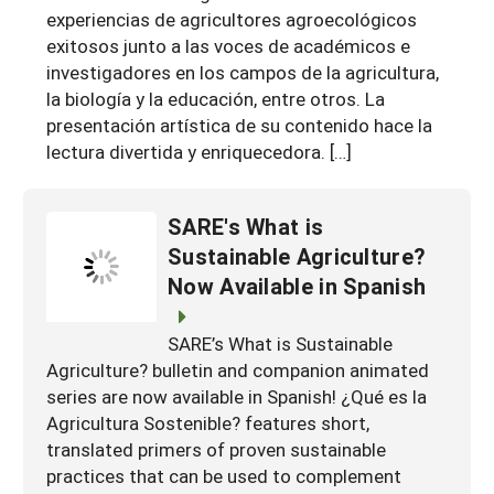
experiencias de agricultores agroecológicos
South
On-Farm Energy
SARE Outreach Resources
exitosos junto a las voces de académicos e
West
Farm to Table
What's New?
investigadores en los campos de la agricultura,
la biología y la educación, entre otros. La
Season Extension
Available in Print
presentación artística de su contenido hace la
lectura divertida y enriquecedora. […]
Continuing Education Program
Search Grants
SARE's What is
Sustainable Agriculture?
Now Available in Spanish
SARE’s What is Sustainable
Agriculture? bulletin and companion animated
series are now available in Spanish! ¿Qué es la
Agricultura Sostenible? features short,
translated primers of proven sustainable
practices that can be used to complement