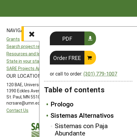
NAVIGATION
SITES
PDF
Grants
National SARE
Search project reports
North Central SARE
Resources and learning
Northeast SARE
Order FREE
State in your state
Southern SARE
SARE Projects Application and Reporting
Western SARE
or call to order:
(301) 779-1007
OUR LOCATION
FOLLOW US
120 BAE, University of Minnesota
Table of contents
1390 Eckles Avenue
St. Paul, MN 55108 612-626-3113
Prologo
ncrsare@umn.edu
Contact Us
Sistemas Alternativos
Sistemas con Paja
Abundante